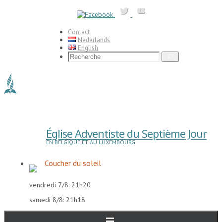
Passer
vers
le
contenu
Contact
Nederlands
English
Search
Recherche
for:
Église Adventiste du Septième Jour
EN BELGIQUE ET AU LUXEMBOURG
Coucher du soleil
vendredi 7/8: 21h20
samedi 8/8: 21h18