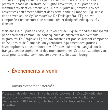
première phase de l’histoire de l’Eglise adventiste, la plupart de ses
membres vivaient en Amérique du Nord. Aujourd’hui, environ 8 % des
adventistes seulement habitent dans cette partie du monde; l’Eglise est
donc devenue une
Eglise mondiale
. De l’avis général, l’Eglise est
composée d’un ensemble de nationalités et d’origines ethniques très
diverses.
Mais dans la plupart des pays, la
diversité
de l’Eglise mondiale transparaît
principalement comme une conséquence de différents mouvements
migratoires. En Belgique, l’Eglise adventiste n’est pas seulement composée
de Wallons et de Flamands; on y rencontre également des groupes
hispanophones et lusophones, des Africains qui parlent l’anglais ou le
français, des russophones et des roumanophones. Cette constatation vaut
aussi pour la petite communauté adventiste du Luxembourg.
Événements à venir
Aucun événement trouvé !
Protection des données
|
Politique de cookies
| © 2024 Fédération
belgo-luxembourgeoise des églises du septième jour A.S.B.L., no
d’entreprise : 0409.549.638, RPM: tribunal de l’entreprise francophone de
Bruxelles