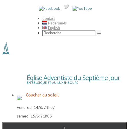
Passer
vers
le
contenu
Contact
Nederlands
English
Search
for:
Recherche
Église Adventiste du Septième Jour
EN BELGIQUE ET AU LUXEMBOURG
Coucher du soleil
vendredi 14/8: 21h07
samedi 15/8: 21h05