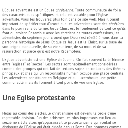
L’Eglise adventiste est un Eglise
chrétienne
. Toute communauté de foi a
des caractéristiques spécifiques, et cela est valable pour l’Eglise
adventiste. Vous les trouverez plus loin dans ce site web. Mais il paraît
important de spécifier tout d’abord que les adventistes sont des
chrétiens
dans le plein sens du terme. Jésus-Christ est le fondement de tout ce qu’ils
font ou croient. Ensemble avec les chrétiens de toutes confessions, les
adventistes du septième jour croient que Dieu s’est révélé à nous dans la
personne historique de Jésus. Et que ce Jésus est le Christ, sur la base de
son origine surnaturelle, de sa vie sur terre, de sa mort et de sa
résurrection et parce qu’il est notre Rédempteur.
L’Eglise adventiste est une
Eglise
chrétienne. On fait souvent la différence
entre ‘’églises’’ et ‘’sectes’’. Les sectes sont habituellement considérées
comme des groupes qui ont fait de certains sujets secondaires des thèmes
principaux et chez qui un responsable humain occupe une place centrale.
Les adventistes constituent en Belgique et au Luxembourg une petite
communauté, mais ils forment à tout point de vue une Eglise.
Une Eglise protestante
Hélas au cours des siècles, le christianisme est devenu la proie d’une
regrettable division. L’un des schismes les plus importants eut lieu au
seizième siècle alors qu’apparaissait le protestantisme qui voulait se
distinguer de l’Eglise qui était dirigée depuis Rome. Des hommes comme