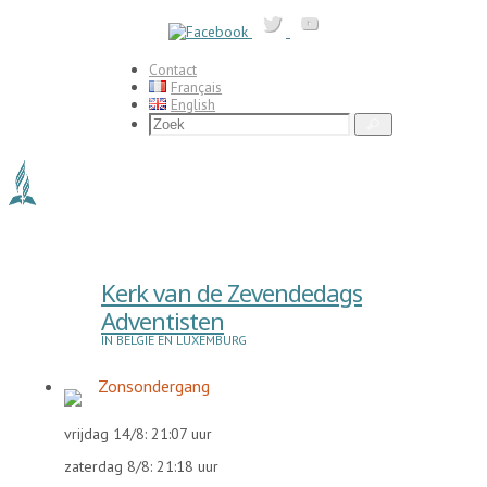
Ga
naar
de
inhoud
Contact
Français
English
Zoeken
Zoek
naar:
Kerk van de Zevendedags
Adventisten
IN BELGIË EN LUXEMBURG
Zonsondergang
vrijdag 14/8: 21:07 uur
zaterdag 8/8: 21:18 uur