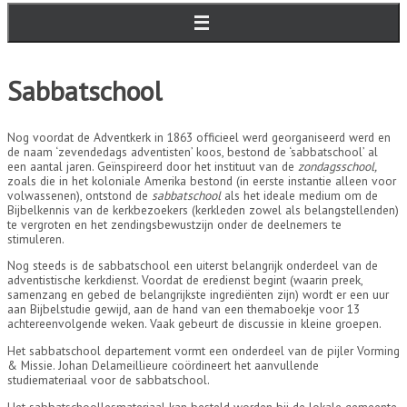
Sabbatschool
Nog voordat de Adventkerk in 1863 officieel werd georganiseerd werd en
de naam ‘zevendedags adventisten’ koos, bestond de ‘sabbatschool’ al
een aantal jaren. Geïnspireerd door het instituut van de
zondagsschool,
zoals die in het koloniale Amerika bestond (in eerste instantie alleen voor
volwassenen), ontstond de
sabbatschool
als het ideale medium om de
Bijbelkennis van de kerkbezoekers (kerkleden zowel als belangstellenden)
te vergroten en het zendingsbewustzijn onder de deelnemers te
stimuleren.
Nog steeds is de sabbatschool een uiterst belangrijk onderdeel van de
adventistische kerkdienst. Voordat de eredienst begint (waarin preek,
samenzang en gebed de belangrijkste ingrediënten zijn) wordt er een uur
aan Bijbelstudie gewijd, aan de hand van een themaboekje voor 13
achtereenvolgende weken. Vaak gebeurt de discussie in kleine groepen.
Het sabbatschool departement vormt een onderdeel van de pijler Vorming
& Missie. Johan Delameillieure coördineert het aanvullende
studiemateriaal voor de sabbatschool.
Het sabbatschoollesmateriaal kan besteld worden bij de lokale gemeente.