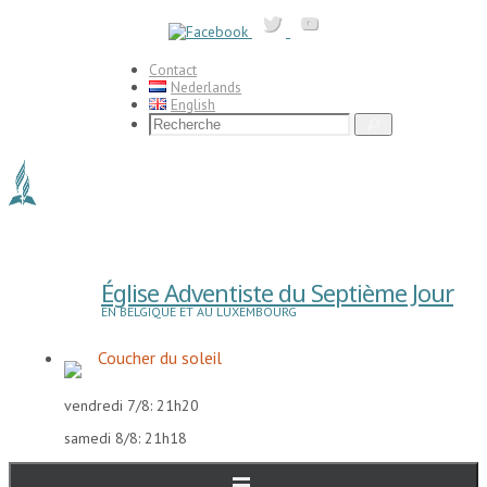
Passer
vers
le
contenu
Contact
Nederlands
English
Search
Recherche
for:
Église Adventiste du Septième Jour
EN BELGIQUE ET AU LUXEMBOURG
Coucher du soleil
vendredi 7/8: 21h20
samedi 8/8: 21h18