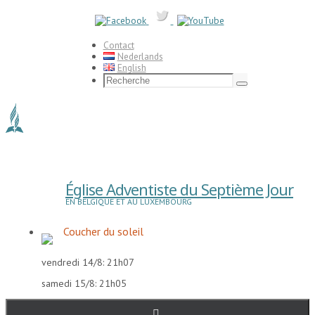
Passer
vers
le
contenu
Contact
Nederlands
English
Search
for:
Recherche
Église Adventiste du Septième Jour
EN BELGIQUE ET AU LUXEMBOURG
Coucher du soleil
vendredi 14/8: 21h07
samedi 15/8: 21h05