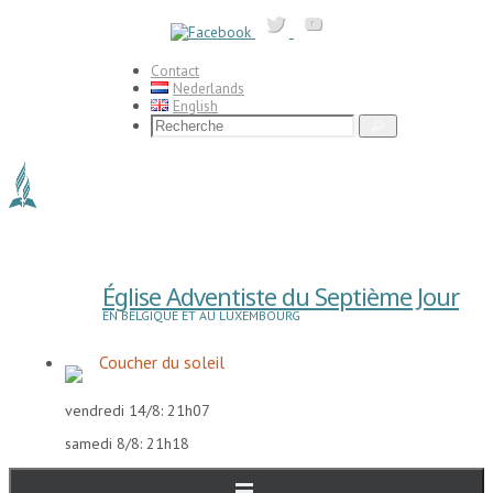
Passer
vers
le
contenu
Contact
Nederlands
English
Search
Recherche
for:
Église Adventiste du Septième Jour
EN BELGIQUE ET AU LUXEMBOURG
Coucher du soleil
vendredi 14/8: 21h07
samedi 8/8: 21h18