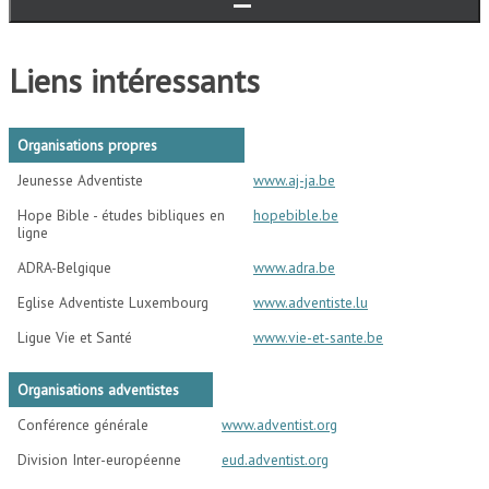
Liens intéressants
Organisations propres
Jeunesse Adventiste
www.aj-ja.be
Hope Bible - études bibliques en
hopebible.be
ligne
ADRA-Belgique
www.adra.be
Eglise Adventiste Luxembourg
www.adventiste.lu
Ligue Vie et Santé
www.vie-et-sante.be
Organisations adventistes
Conférence générale
www.adventist.org
Division Inter-européenne
eud.adventist.org