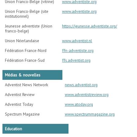
Union Franco-Belge (vitrine)
www.adventiste.org
Union Franco-Belge (site
www.adventiste.org
institutionnel)
Jeunesse adventiste (Union
https://jeunesse.adventiste.org/
franco-belge)
Union Néerlandaise
www.adventist.nl
Fédération France-Nord
ffn-adventiste.org
Fédération France-Sud
ffs.adventist.org
Médias & nouvelles
Adventist News Network
news.adventist.org
Adventist Review
www.adventistreview.org
Adventist Today
www.atoday.org
Spectrum Magazine
www.spectrummagazine.org
Education