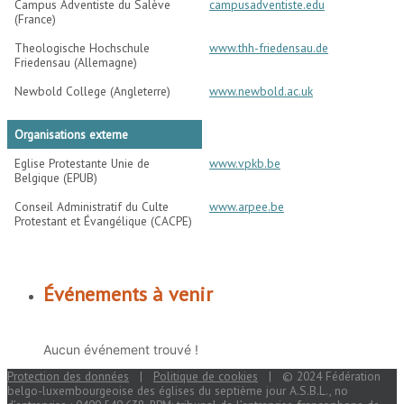
Campus Adventiste du Salève
campusadventiste.edu
(France)
Theologische Hochschule
www.thh-friedensau.de
Friedensau (Allemagne)
Newbold College (Angleterre)
www.newbold.ac.uk
Organisations externe
Eglise Protestante Unie de
www.vpkb.be
Belgique (EPUB)
Conseil Administratif du Culte
www.arpee.be
Protestant et Évangélique (CACPE)
Événements à venir
Aucun événement trouvé !
Protection des données
|
Politique de cookies
| © 2024 Fédération
belgo-luxembourgeoise des églises du septième jour A.S.B.L., no