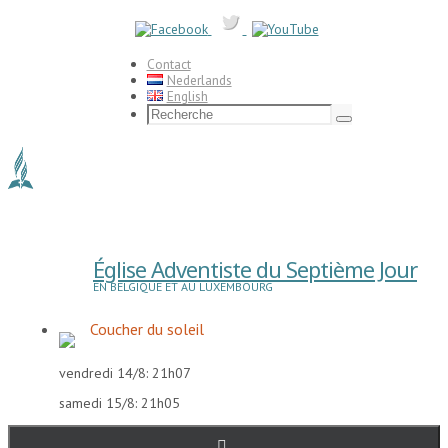
Passer
vers
le
contenu
Contact
Nederlands
English
Search
for:
Recherche
Église Adventiste du Septième Jour
EN BELGIQUE ET AU LUXEMBOURG
Coucher du soleil
vendredi 14/8: 21h07
samedi 15/8: 21h05