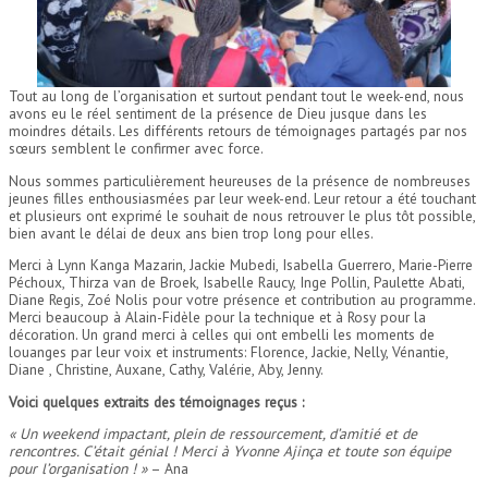
Tout au long de l’organisation et surtout pendant tout le week-end, nous
avons eu le réel sentiment de la présence de Dieu jusque dans les
moindres détails. Les différents retours de témoignages partagés par nos
sœurs semblent le confirmer avec force.
Nous sommes particulièrement heureuses de la présence de nombreuses
jeunes filles enthousiasmées par leur week-end. Leur retour a été touchant
et plusieurs ont exprimé le souhait de nous retrouver le plus tôt possible,
bien avant le délai de deux ans bien trop long pour elles.
Merci à Lynn Kanga Mazarin, Jackie Mubedi, Isabella Guerrero, Marie-Pierre
Péchoux, Thirza van de Broek, Isabelle Raucy, Inge Pollin, Paulette Abati,
Diane Regis, Zoé Nolis pour votre présence et contribution au programme.
Merci beaucoup à Alain-Fidèle pour la technique et à Rosy pour la
décoration. Un grand merci à celles qui ont embelli les moments de
louanges par leur voix et instruments: Florence, Jackie, Nelly, Vénantie,
Diane , Christine, Auxane, Cathy, Valérie, Aby, Jenny.
Voici quelques extraits des témoignages reçus :
« Un weekend impactant, plein de ressourcement, d’amitié et de
rencontres. C’était génial ! Merci à Yvonne Ajinça et toute son équipe
pour l’organisation ! »
– Ana