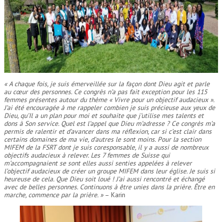
« A chaque fois, je suis émerveillée sur la façon dont Dieu agit et parle
au cœur des personnes. Ce congrès n’a pas fait exception pour les 115
femmes présentes autour du thème « Vivre pour un objectif audacieux ».
J’ai été encouragée à me rappeler combien je suis précieuse aux yeux de
Dieu, qu’Il a un plan pour moi et souhaite que j’utilise mes talents et
dons à Son service. Quel est l’appel que Dieu m’adresse ? Ce congrès m’a
permis de ralentir et d’avancer dans ma réflexion, car si c’est clair dans
certains domaines de ma vie, d’autres le sont moins. Pour la section
MIFEM de la FSRT dont je suis coresponsable, il y a aussi de nombreux
objectifs audacieux à relever. Les 7 femmes de Suisse qui
m’accompagnaient se sont elles aussi senties appelées à relever
l’objectif audacieux de créer un groupe MIFEM dans leur église. Je suis si
heureuse de cela. Que Dieu soit loué ! J’ai aussi rencontré et échangé
avec de belles personnes. Continuons à être unies dans la prière. Être en
marche, commence par la prière. »
– Karin