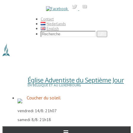
Passer
vers
le
contenu
Contact
Nederlands
English
Search
Recherche
for:
Église Adventiste du Septième Jour
EN BELGIQUE ET AU LUXEMBOURG
Coucher du soleil
vendredi 14/8: 21h07
samedi 8/8: 21h18