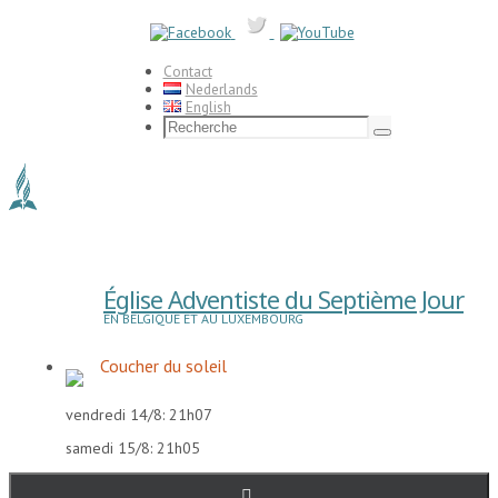
Passer
vers
le
contenu
Contact
Nederlands
English
Search
for:
Recherche
Église Adventiste du Septième Jour
EN BELGIQUE ET AU LUXEMBOURG
Coucher du soleil
vendredi 14/8: 21h07
samedi 15/8: 21h05