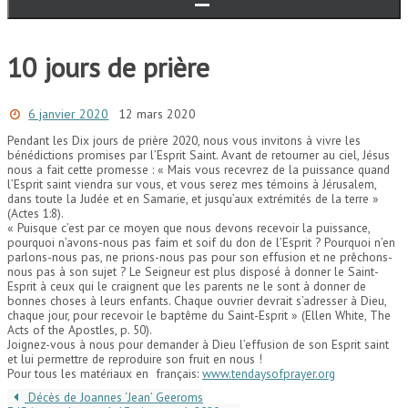
10 jours de prière
6 janvier 2020
12 mars 2020
Pendant les Dix jours de prière 2020, nous vous invitons à vivre les
bénédictions promises par l’Esprit Saint. Avant de retourner au ciel, Jésus
nous a fait cette promesse : « Mais vous recevrez de la puissance quand
l’Esprit saint viendra sur vous, et vous serez mes témoins à Jérusalem,
dans toute la Judée et en Samarie, et jusqu’aux extrémités de la terre »
(Actes 1:8).
« Puisque c’est par ce moyen que nous devons recevoir la puissance,
pourquoi n’avons-nous pas faim et soif du don de l’Esprit ? Pourquoi n’en
parlons-nous pas, ne prions-nous pas pour son effusion et ne prêchons-
nous pas à son sujet ? Le Seigneur est plus disposé à donner le Saint-
Esprit à ceux qui le craignent que les parents ne le sont à donner de
bonnes choses à leurs enfants. Chaque ouvrier devrait s’adresser à Dieu,
chaque jour, pour recevoir le baptême du Saint-Esprit » (Ellen White, The
Acts of the Apostles, p. 50).
Joignez-vous à nous pour demander à Dieu l’effusion de son Esprit saint
et lui permettre de reproduire son fruit en nous !
Pour tous les matériaux en français:
www.tendaysofprayer.org
Décès de Joannes ‘Jean’ Geeroms