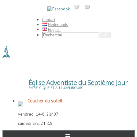
Passer
vers
le
contenu
Contact
Nederlands
English
Search
Recherche
for:
Église Adventiste du Septième Jour
EN BELGIQUE ET AU LUXEMBOURG
Coucher du soleil
vendredi 14/8: 21h07
samedi 8/8: 21h18