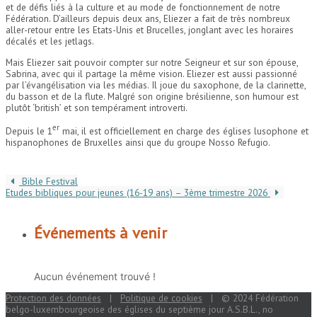
et de défis liés à la culture et au mode de fonctionnement de notre
Fédération. D’ailleurs depuis deux ans, Eliezer a fait de très nombreux
aller-retour entre les Etats-Unis et Brucelles, jonglant avec les horaires
décalés et les jetlags.
Mais Eliezer sait pouvoir compter sur notre Seigneur et sur son épouse,
Sabrina, avec qui il partage la même vision. Eliezer est aussi passionné
par l’évangélisation via les médias. Il joue du saxophone, de la clarinette,
du basson et de la flute. Malgré son origine brésilienne, son humour est
plutôt ‘british’ et son tempérament introverti.
er
Depuis le 1
mai, il est officiellement en charge des églises lusophone et
hispanophones de Bruxelles ainsi que du groupe Nosso Refugio.
Bible Festival
Etudes bibliques pour jeunes (16-19 ans) – 3ème trimestre 2026
Événements à venir
Aucun événement trouvé !
Protection des données
|
Politique de cookies
| © 2024 Fédération
belgo-luxembourgeoise des églises du septième jour A.S.B.L., no