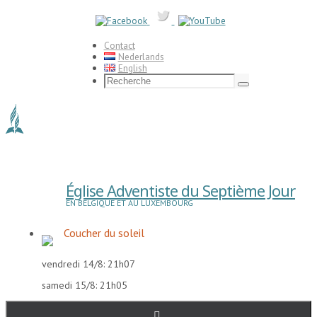
Passer
vers
le
contenu
Contact
Nederlands
English
Search
for:
Recherche
Église Adventiste du Septième Jour
EN BELGIQUE ET AU LUXEMBOURG
Coucher du soleil
vendredi 14/8: 21h07
samedi 15/8: 21h05