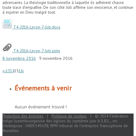
adversaires. La théologie traditionnelle à laquelle ils adhèrent chasse
toute trace d’empathie. De son côté Job affirme son innocence, et continue
à espérer en Dieu malgré tout.
T4-2016-Leçon-7-Job.docx
T4-2016-Leçon-7-Job.pptx
8 novembre 2016
9 novembre 2016
«
‹
13
14
15
16
›
Événements à venir
Aucun événement trouvé !
Protection des données
|
Politique de cookies
| © 2024 Fédération
belgo-luxembourgeoise des églises du septième jour A.S.B.L., no
d’entreprise : 0409.549.638, RPM: tribunal de l’entreprise francophone de
Bruxelles