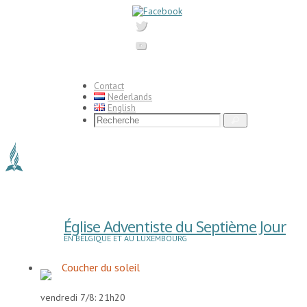
Passer
vers
le
contenu
Contact
Nederlands
English
Search
Recherche
for:
Église Adventiste du Septième Jour
EN BELGIQUE ET AU LUXEMBOURG
Coucher du soleil
vendredi 7/8: 21h20