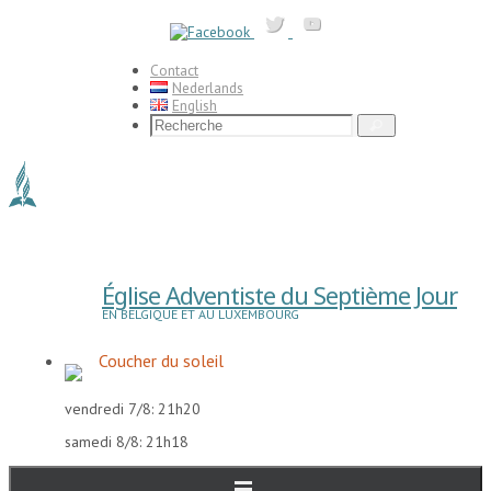
Passer
vers
le
contenu
Contact
Nederlands
English
Search
Recherche
for:
Église Adventiste du Septième Jour
EN BELGIQUE ET AU LUXEMBOURG
Coucher du soleil
vendredi 7/8: 21h20
samedi 8/8: 21h18