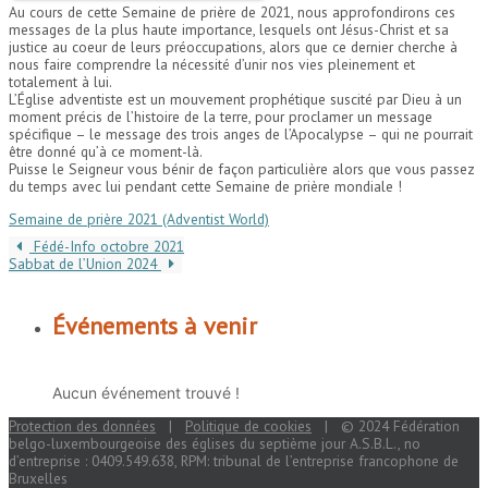
Au cours de cette Semaine de prière de 2021, nous approfondirons ces
messages de la plus haute importance, lesquels ont Jésus-Christ et sa
justice au coeur de leurs préoccupations, alors que ce dernier cherche à
nous faire comprendre la nécessité d’unir nos vies pleinement et
totalement à lui.
L’Église adventiste est un mouvement prophétique suscité par Dieu à un
moment précis de l’histoire de la terre, pour proclamer un message
spécifique – le message des trois anges de l’Apocalypse – qui ne pourrait
être donné qu’à ce moment-là.
Puisse le Seigneur vous bénir de façon particulière alors que vous passez
du temps avec lui pendant cette Semaine de prière mondiale !
Semaine de prière 2021 (Adventist World)
Fédé-Info octobre 2021
Sabbat de l’Union 2024
Événements à venir
Aucun événement trouvé !
Protection des données
|
Politique de cookies
| © 2024 Fédération
belgo-luxembourgeoise des églises du septième jour A.S.B.L., no
d’entreprise : 0409.549.638, RPM: tribunal de l’entreprise francophone de
Bruxelles