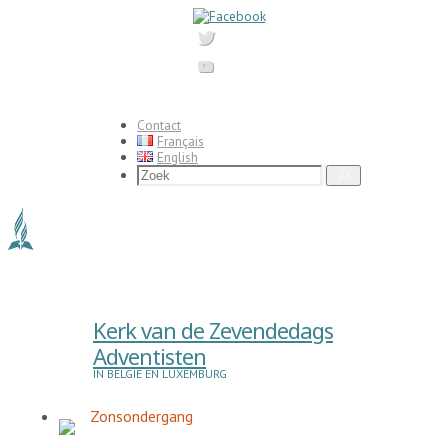
Ga
naar
de
inhoud
Contact
Français
English
Zoeken
Zoek
naar:
Kerk van de Zevendedags
Adventisten
IN BELGIË EN LUXEMBURG
Zonsondergang