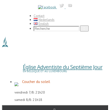
Passer
vers
le
contenu
Contact
Nederlands
English
Search
Recherche
for:
Église Adventiste du Septième Jour
EN BELGIQUE ET AU LUXEMBOURG
Coucher du soleil
vendredi 7/8: 21h20
samedi 8/8: 21h18