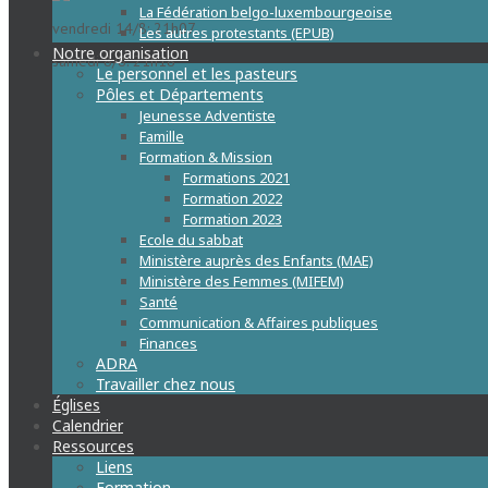
La Fédération belgo-luxembourgeoise
vendredi 14/8: 21h07
Les autres protestants (EPUB)
Notre organisation
samedi 8/8: 21h18
Le personnel et les pasteurs
Pôles et Départements
Jeunesse Adventiste
Famille
Formation & Mission
Formations 2021
Formation 2022
Formation 2023
Ecole du sabbat
Ministère auprès des Enfants (MAE)
Ministère des Femmes (MIFEM)
Santé
Communication & Affaires publiques
Finances
ADRA
Travailler chez nous
Églises
Calendrier
Ressources
Liens
Formation