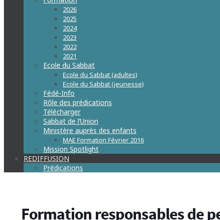
2026
2025
2024
2023
2022
2021
Ecole du Sabbat
Ecole du Sabbat (adultes)
Ecole du Sabbat (jeunesse)
Fédé-Info
Rôle des prédications
Télécharger
Sabbat de l’Union
Ministère auprès des enfants
MAE Formation Février 2016
Mission Spotlight
REDIFFUSION
Prédications
Formation responsables de pe