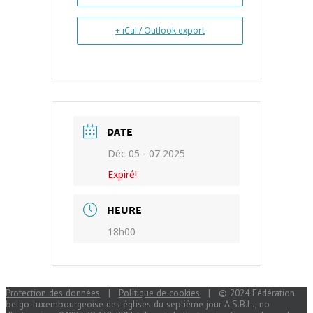
+ iCal / Outlook export
DATE
Déc 05 - 07 2025
Expiré!
HEURE
18h00
Protection des données
|
Politique de cookies
| © 2024 Fédération
belgo-luxembourgeoise des églises du septième jour A.S.B.L., no