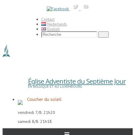
Passer
vers
le
contenu
Contact
Nederlands
English
Search
Recherche
for:
Église Adventiste du Septième Jour
EN BELGIQUE ET AU LUXEMBOURG
Coucher du soleil
vendredi 7/8: 21h20
samedi 8/8: 21h18