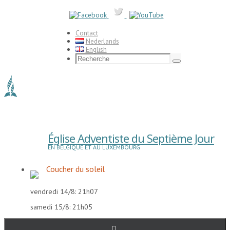
Passer
vers
le
contenu
Contact
Nederlands
English
Search
for:
Recherche
Église Adventiste du Septième Jour
EN BELGIQUE ET AU LUXEMBOURG
Coucher du soleil
vendredi 14/8: 21h07
samedi 15/8: 21h05