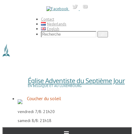
Passer
vers
le
contenu
Contact
Nederlands
English
Search
Recherche
for:
Église Adventiste du Septième Jour
EN BELGIQUE ET AU LUXEMBOURG
Coucher du soleil
vendredi 7/8: 21h20
samedi 8/8: 21h18