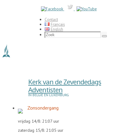
Ga
naar
de
inhoud
Contact
Français
English
Zoeken
naar:
Zoek
Kerk van de Zevendedags
Adventisten
IN BELGIË EN LUXEMBURG
Zonsondergang
vrijdag 14/8: 21:07 uur
zaterdag 15/8: 21:05 uur