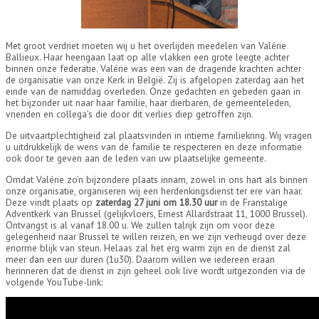
Met groot verdriet moeten wij u het overlijden meedelen van Valérie
Ballieux. Haar heengaan laat op alle vlakken een grote leegte achter
binnen onze federatie. Valérie was een van de dragende krachten achter
de organisatie van onze Kerk in België. Zij is afgelopen zaterdag aan het
einde van de namiddag overleden. Onze gedachten en gebeden gaan in
het bijzonder uit naar haar familie, haar dierbaren, de gemeenteleden,
vrienden en collega’s die door dit verlies diep getroffen zijn.
De uitvaartplechtigheid zal plaatsvinden in intieme familiekring. Wij vragen
u uitdrukkelijk de wens van de familie te respecteren en deze informatie
ook door te geven aan de leden van uw plaatselijke gemeente.
Omdat Valérie zo’n bijzondere plaats innam, zowel in ons hart als binnen
onze organisatie, organiseren wij een herdenkingsdienst ter ere van haar.
Deze vindt plaats op
zaterdag 27 juni om 18.30 uur
in de Franstalige
Adventkerk van Brussel (gelijkvloers, Ernest Allardstraat 11, 1000 Brussel).
Ontvangst is al vanaf 18.00 u. We zullen talrijk zijn om voor deze
gelegenheid naar Brussel te willen reizen, en we zijn verheugd over deze
enorme blijk van steun. Helaas zal het erg warm zijn en de dienst zal
meer dan een uur duren (1u30). Daarom willen we iedereen eraan
herinneren dat de dienst in zijn geheel ook live wordt uitgezonden via de
volgende YouTube-link: