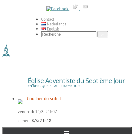
Passer
vers
le
contenu
Contact
Nederlands
English
Search
Recherche
for:
Église Adventiste du Septième Jour
EN BELGIQUE ET AU LUXEMBOURG
Coucher du soleil
vendredi 14/8: 21h07
samedi 8/8: 21h18