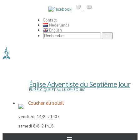
Passer
vers
le
contenu
Contact
Nederlands
English
Search
Recherche
for:
Église Adventiste du Septième Jour
EN BELGIQUE ET AU LUXEMBOURG
Coucher du soleil
vendredi 14/8: 21h07
samedi 8/8: 21h18