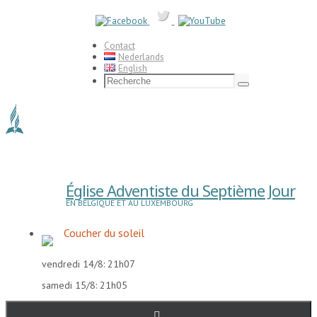
Passer
vers
le
contenu
Contact
Nederlands
English
Search
for:
Recherche
Église Adventiste du Septième Jour
EN BELGIQUE ET AU LUXEMBOURG
Coucher du soleil
vendredi 14/8: 21h07
samedi 15/8: 21h05