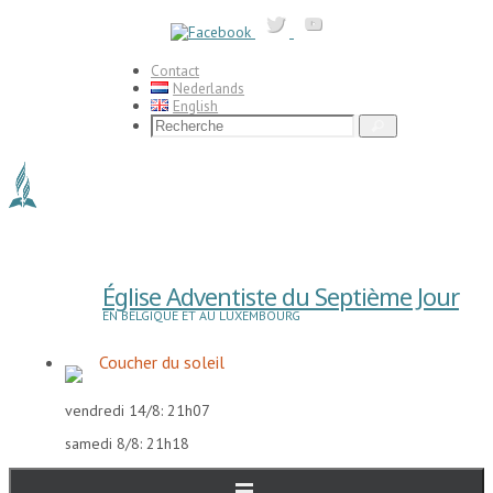
Passer
vers
le
contenu
Contact
Nederlands
English
Search
Recherche
for:
Église Adventiste du Septième Jour
EN BELGIQUE ET AU LUXEMBOURG
Coucher du soleil
vendredi 14/8: 21h07
samedi 8/8: 21h18