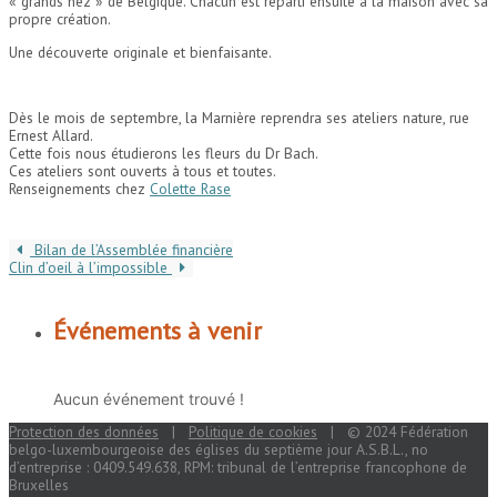
« grands nez » de Belgique. Chacun est reparti ensuite à la maison avec sa
propre création.
Une découverte originale et bienfaisante.
Dès le mois de septembre, la Marnière reprendra ses ateliers nature, rue
Ernest Allard.
Cette fois nous étudierons les fleurs du Dr Bach.
Ces ateliers sont ouverts à tous et toutes.
Renseignements chez
Colette Rase
Bilan de l’Assemblée financière
Clin d’oeil à l’impossible
Événements à venir
Aucun événement trouvé !
Protection des données
|
Politique de cookies
| © 2024 Fédération
belgo-luxembourgeoise des églises du septième jour A.S.B.L., no
d’entreprise : 0409.549.638, RPM: tribunal de l’entreprise francophone de
Bruxelles