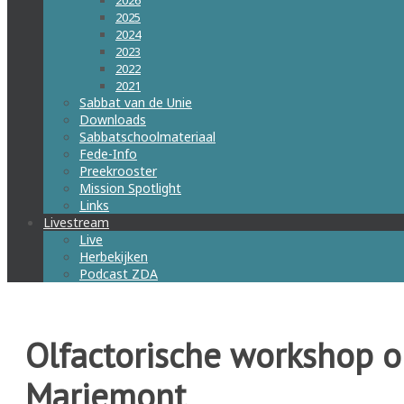
2026
2025
2024
2023
2022
2021
Sabbat van de Unie
Downloads
Sabbatschoolmateriaal
Fede-Info
Preekrooster
Mission Spotlight
Links
Livestream
Live
Herbekijken
Podcast ZDA
Olfactorische workshop o
Mariemont