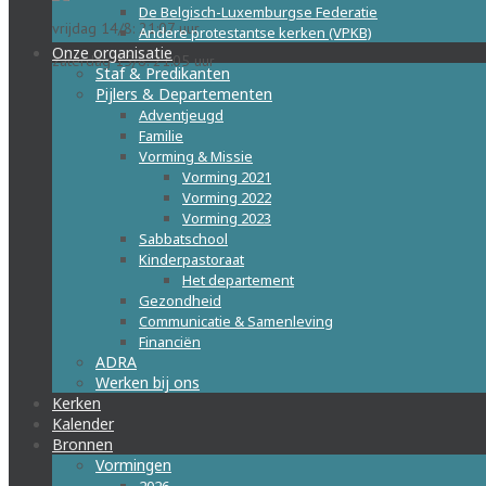
De Belgisch-Luxemburgse Federatie
vrijdag 14/8: 21:07 uur
Andere protestantse kerken (VPKB)
Onze organisatie
zaterdag 15/8: 21:05 uur
Staf & Predikanten
Pijlers & Departementen
Adventjeugd
Familie
Vorming & Missie
Vorming 2021
Vorming 2022
Vorming 2023
Sabbatschool
Kinderpastoraat
Het departement
Gezondheid
Communicatie & Samenleving
Financiën
ADRA
Werken bij ons
Kerken
Kalender
Bronnen
Vormingen