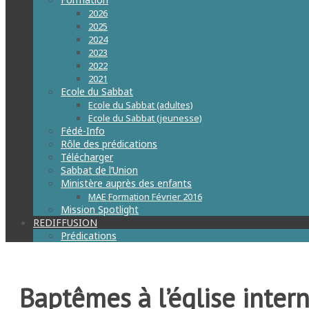
2026
2025
2024
2023
2022
2021
Ecole du Sabbat
Ecole du Sabbat (adultes)
Ecole du Sabbat (jeunesse)
Fédé-Info
Rôle des prédications
Télécharger
Sabbat de l’Union
Ministère auprès des enfants
MAE Formation Février 2016
Mission Spotlight
REDIFFUSION
Prédications
Baptêmes à l’église inter