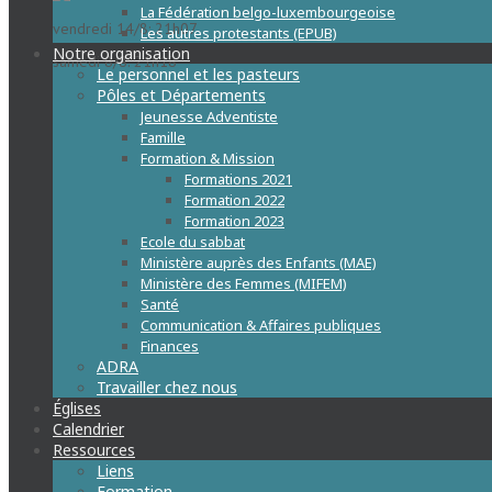
La Fédération belgo-luxembourgeoise
vendredi 14/8: 21h07
Les autres protestants (EPUB)
Notre organisation
samedi 8/8: 21h18
Le personnel et les pasteurs
Pôles et Départements
Jeunesse Adventiste
Famille
Formation & Mission
Formations 2021
Formation 2022
Formation 2023
Ecole du sabbat
Ministère auprès des Enfants (MAE)
Ministère des Femmes (MIFEM)
Santé
Communication & Affaires publiques
Finances
ADRA
Travailler chez nous
Églises
Calendrier
Ressources
Liens
Formation