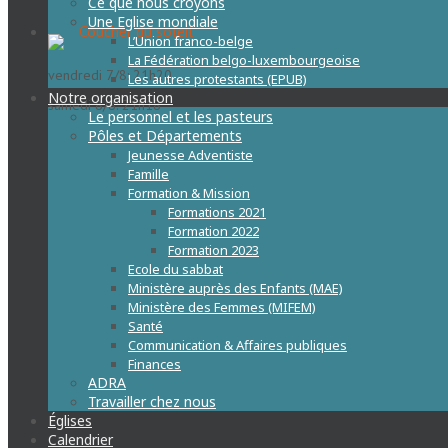
Ce que nous croyons
Une Eglise mondiale
Coucher du soleil
L’Union franco-belge
La Fédération belgo-luxembourgeoise
vendredi 7/8: 21h20
Les autres protestants (EPUB)
Notre organisation
samedi 8/8: 21h18
Le personnel et les pasteurs
Pôles et Départements
Jeunesse Adventiste
Famille
Formation & Mission
Formations 2021
Formation 2022
Formation 2023
Ecole du sabbat
Ministère auprès des Enfants (MAE)
Ministère des Femmes (MIFEM)
Santé
Communication & Affaires publiques
Finances
ADRA
Travailler chez nous
Églises
Calendrier