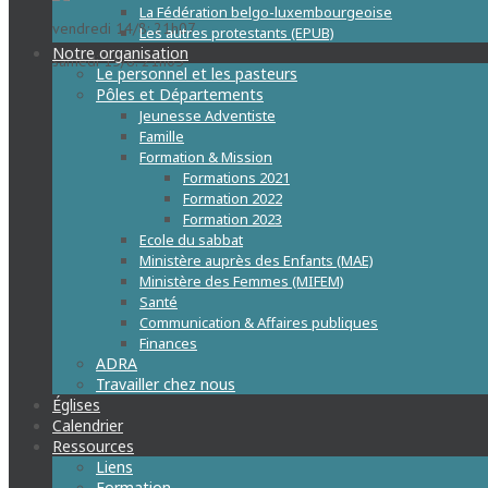
La Fédération belgo-luxembourgeoise
vendredi 14/8: 21h07
Les autres protestants (EPUB)
Notre organisation
samedi 15/8: 21h05
Le personnel et les pasteurs
Pôles et Départements
Jeunesse Adventiste
Famille
Formation & Mission
Formations 2021
Formation 2022
Formation 2023
Ecole du sabbat
Ministère auprès des Enfants (MAE)
Ministère des Femmes (MIFEM)
Santé
Communication & Affaires publiques
Finances
ADRA
Travailler chez nous
Églises
Calendrier
Ressources
Liens
Formation