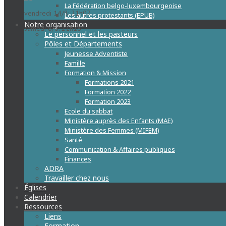
La Fédération belgo-luxembourgeoise
vendredi 14/8: 21h07
Les autres protestants (EPUB)
Notre organisation
samedi 8/8: 21h18
Le personnel et les pasteurs
Pôles et Départements
Jeunesse Adventiste
Famille
Formation & Mission
Formations 2021
Formation 2022
Formation 2023
Ecole du sabbat
Ministère auprès des Enfants (MAE)
Ministère des Femmes (MIFEM)
Santé
Communication & Affaires publiques
Finances
ADRA
Travailler chez nous
Églises
Calendrier
Ressources
Liens
Formation