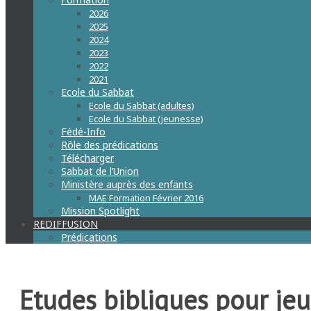
2026
2025
2024
2023
2022
2021
Ecole du Sabbat
Ecole du Sabbat (adultes)
Ecole du Sabbat (jeunesse)
Fédé-Info
Rôle des prédications
Télécharger
Sabbat de l’Union
Ministère auprès des enfants
MAE Formation Février 2016
Mission Spotlight
REDIFFUSION
Prédications
Etudes bibliques pour je