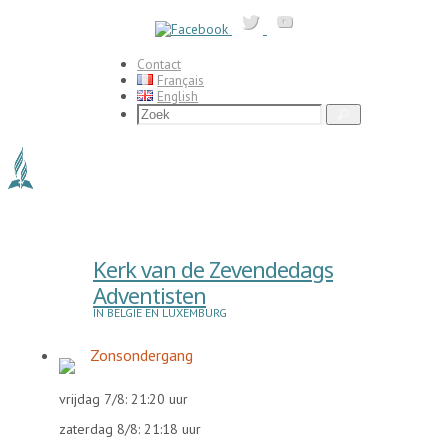
Ga
naar
de
inhoud
Contact
Français
English
Zoeken
Zoek
naar:
Kerk van de Zevendedags
Adventisten
IN BELGIË EN LUXEMBURG
Zonsondergang
vrijdag 7/8: 21:20 uur
zaterdag 8/8: 21:18 uur