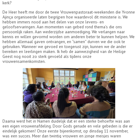
kerk?
De Heer heeft me door de twee Vrouwenpastoraat-weekenden die Yvonne
Ajinça organiseerde laten begrijpen hoe waardevol dit ministerie is. We
hebben immers nood aan het delen van onze levens- en
geloofservaringen. Aan momenten van gebed rond thema’s die ons
persoonlijk raken. Aan wederzijdse aanmoediging. We verlangen naar
kennis en willen gevormd worden om anderen beter te kunnen helpen. We
hebben allemaal gaven ontvangen, en “samen” durven we die ook te
gebruiken. Wanneer we gevoed en toegerust zijn, kunnen we de ander
bereiken en leerlingen maken. Ik heb de aanwezigheid van de Heilige
Geest nog nooit zo sterk gevoeld als tijdens onze
vrouwensamenkomsten.
Daarna werd het in Namen duidelijk dat er een sterke behoefte was aan
een eigen vrouwenafdeling. Door Gods genade en vele gebeden is die er
eindelijk gekomen! Onze eerste bijeenkomst, op dinsdag 11 november,
was een succes. Meer dan twintig vrouwen en jonge meisjes waren