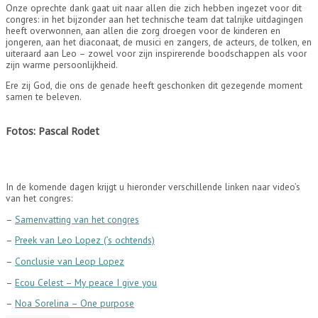
Onze oprechte dank gaat uit naar allen die zich hebben ingezet voor dit
congres: in het bijzonder aan het technische team dat talrijke uitdagingen
heeft overwonnen, aan allen die zorg droegen voor de kinderen en
jongeren, aan het diaconaat, de musici en zangers, de acteurs, de tolken, en
uiteraard aan Leo – zowel voor zijn inspirerende boodschappen als voor
zijn warme persoonlijkheid.
Ere zij God, die ons de genade heeft geschonken dit gezegende moment
samen te beleven.
Fotos: Pascal Rodet
In de komende dagen krijgt u hieronder verschillende linken naar video’s
van het congres:
–
Samenvatting van het congres
–
Preek van Leo Lopez (’s ochtends)
–
Conclusie van Leop Lopez
–
Ecou Celest – My peace I give you
–
Noa Sorelina – One purpose