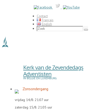
Ga
naar
de
inhoud
Contact
Français
English
Zoeken
naar:
Zoek
Kerk van de Zevendedags
Adventisten
IN BELGIË EN LUXEMBURG
Zonsondergang
vrijdag 14/8: 21:07 uur
zaterdag 15/8: 21:05 uur