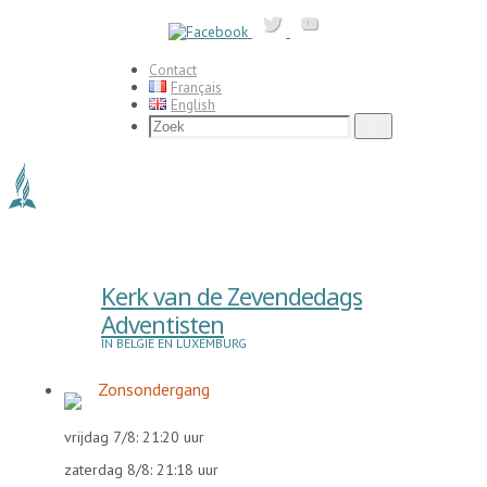
Ga
naar
de
inhoud
Contact
Français
English
Zoeken
Zoek
naar:
Kerk van de Zevendedags
Adventisten
IN BELGIË EN LUXEMBURG
Zonsondergang
vrijdag 7/8: 21:20 uur
zaterdag 8/8: 21:18 uur