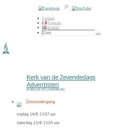
Ga
naar
de
inhoud
Contact
Français
English
Zoeken
naar:
Zoek
Kerk van de Zevendedags
Adventisten
IN BELGIË EN LUXEMBURG
Zonsondergang
vrijdag 14/8: 21:07 uur
zaterdag 15/8: 21:05 uur