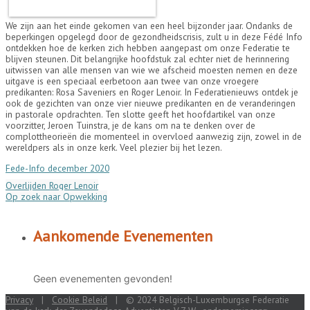
We zijn aan het einde gekomen van een heel bijzonder jaar. Ondanks de
beperkingen opgelegd door de gezondheidscrisis, zult u in deze Fédé Info
ontdekken hoe de kerken zich hebben aangepast om onze Federatie te
blijven steunen. Dit belangrijke hoofdstuk zal echter niet de herinnering
uitwissen van alle mensen van wie we afscheid moesten nemen en deze
uitgave is een speciaal eerbetoon aan twee van onze vroegere
predikanten: Rosa Saveniers en Roger Lenoir. In Federatienieuws ontdek je
ook de gezichten van onze vier nieuwe predikanten en de veranderingen
in pastorale opdrachten. Ten slotte geeft het hoofdartikel van onze
voorzitter, Jeroen Tuinstra, je de kans om na te denken over de
complottheorieën die momenteel in overvloed aanwezig zijn, zowel in de
wereldpers als in onze kerk. Veel plezier bij het lezen.
Fede-Info december 2020
Overlijden Roger Lenoir
Op zoek naar Opwekking
Aankomende Evenementen
Geen evenementen gevonden!
Privacy
|
Cookie Beleid
| © 2024 Belgisch-Luxemburgse Federatie