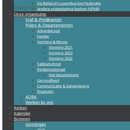
De Belgisch-Luxemburgse Federatie
vrijdag 14/8: 21:07 uur
Andere protestantse kerken (VPKB)
Onze organisatie
zaterdag 8/8: 21:18 uur
Staf & Predikanten
Pijlers & Departementen
Adventjeugd
Familie
Vorming & Missie
Vorming 2021
Vorming 2022
Vorming 2023
Sabbatschool
Kinderpastoraat
Het departement
Gezondheid
Communicatie & Samenleving
Financiën
ADRA
Werken bij ons
Kerken
Kalender
Bronnen
Vormingen