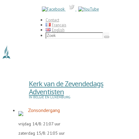
Ga
naar
de
inhoud
Contact
Français
English
Zoeken
naar:
Zoek
Kerk van de Zevendedags
Adventisten
IN BELGIË EN LUXEMBURG
Zonsondergang
vrijdag 14/8: 21:07 uur
zaterdag 15/8: 21:05 uur