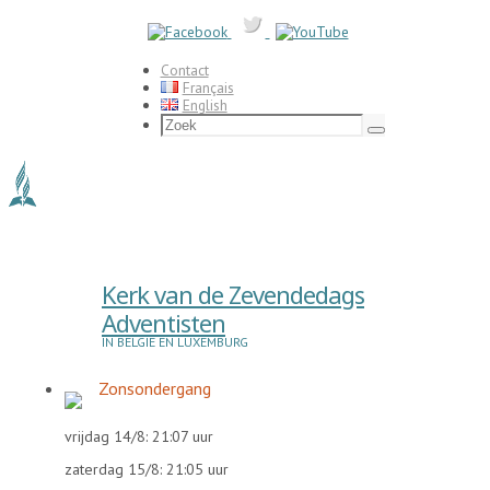
Ga
naar
de
inhoud
Contact
Français
English
Zoeken
naar:
Zoek
Kerk van de Zevendedags
Adventisten
IN BELGIË EN LUXEMBURG
Zonsondergang
vrijdag 14/8: 21:07 uur
zaterdag 15/8: 21:05 uur