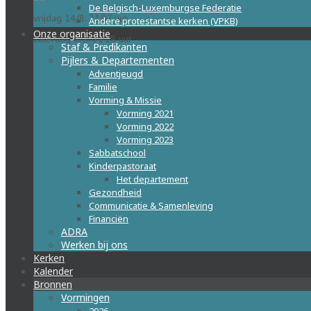
De Belgisch-Luxemburgse Federatie
vrijdag 14/8: 21:07 uur
Andere protestantse kerken (VPKB)
Onze organisatie
zaterdag 8/8: 21:18 uur
Staf & Predikanten
Pijlers & Departementen
Adventjeugd
Familie
Vorming & Missie
Vorming 2021
Vorming 2022
Vorming 2023
Sabbatschool
Kinderpastoraat
Het departement
Gezondheid
Communicatie & Samenleving
Financiën
ADRA
Werken bij ons
Kerken
Kalender
Bronnen
Vormingen