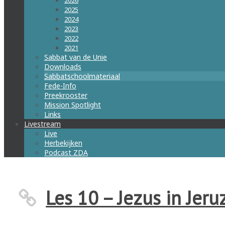
2026
2025
2024
2023
2022
2021
Sabbat van de Unie
Downloads
Sabbatschoolmateriaal
Fede-Info
Preekrooster
Mission Spotlight
Links
Livestream
Live
Herbekijken
Podcast ZDA
Les 10 – Jezus in Jer