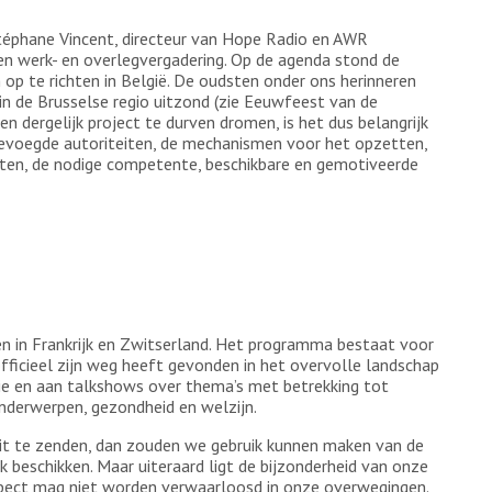
éphane Vincent, directeur van Hope Radio en AWR
en werk- en overlegvergadering. Op de agenda stond de
op te richten in België. De oudsten onder ons herinneren
 in de Brusselse regio uitzond (zie Eeuwfeest van de
en dergelijk project te durven dromen, is het dus belangrijk
e bevoegde autoriteiten, de mechanismen voor het opzetten,
tten, de nodige competente, beschikbare en gemotiveerde
n in Frankrijk en Zwitserland. Het programma bestaat voor
officieel zijn weg heeft gevonden in het overvolle landschap
tie en aan talkshows over thema’s met betrekking tot
 onderwerpen, gezondheid en welzijn.
it te zenden, dan zouden we gebruik kunnen maken van de
k beschikken. Maar uiteraard ligt de bijzonderheid van onze
 aspect mag niet worden verwaarloosd in onze overwegingen.