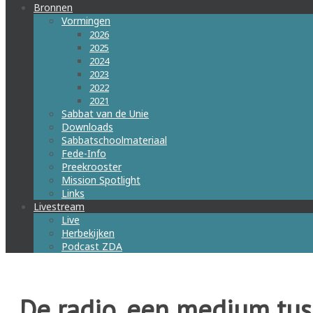
Bronnen
Vormingen
2026
2025
2024
2023
2022
2021
Sabbat van de Unie
Downloads
Sabbatschoolmateriaal
Fede-Info
Preekrooster
Mission Spotlight
Links
Livestream
Live
Herbekijken
Podcast ZDA
De radio, een medium tus