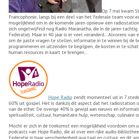
Op 7 mei kwam St
Francophonie, langs bij een deel van het federale team voor e
mogelijkheid om in de komende jaren opnieuw een radiostation 
zich ongetwijfeld nog Radio Maranatha, die in de jaren tachtig
Federatie). Maar in 40 jaar is er veel veranderd… Alvorens van e
om de juiste vragen te stellen, informatie in te winnen bij d
programmeren en uitzenden te begrijpen, de kosten in te scha
human resources in kaart te brengen…
Hope Radio
zendt momenteel uit in 7 stede
60% uit gospel. Het is dankzij dit aspect dat het radiostation 
van de ether. De overige 40% is gewijd aan nieuws en informa
spiritualiteit, cultuur, humanitaire hulp, wetenschap, culinaire
Mocht er zich in de toekomst een mogelijkheid voordoen om u
podcasts van Hope Radio, die al over een rijke audio-bibliothee
Federatie in haar verscheidenheid qua taal en cultuur, en dit