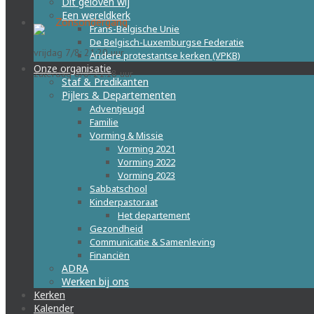
Dit geloven wij
Een wereldkerk
Zonsondergang
Frans-Belgische Unie
De Belgisch-Luxemburgse Federatie
vrijdag 7/8: 21:20 uur
Andere protestantse kerken (VPKB)
Onze organisatie
zaterdag 8/8: 21:18 uur
Staf & Predikanten
Pijlers & Departementen
Adventjeugd
Familie
Vorming & Missie
Vorming 2021
Vorming 2022
Vorming 2023
Sabbatschool
Kinderpastoraat
Het departement
Gezondheid
Communicatie & Samenleving
Financiën
ADRA
Werken bij ons
Kerken
Kalender